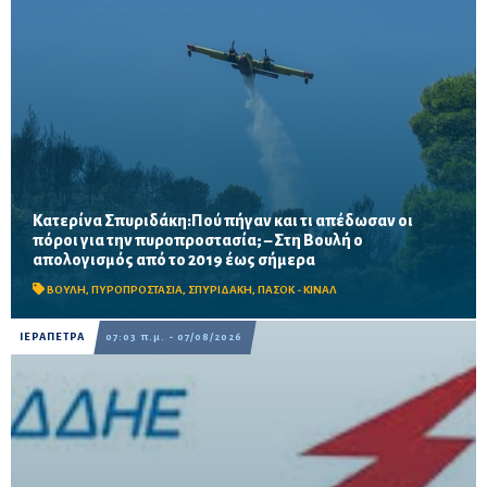
Κατερίνα Σπυριδάκη:Πού πήγαν και τι απέδωσαν οι
πόροι για την πυροπροστασία; – Στη Βουλή ο
Το ΠΑΣΟΚ ζητά πλήρη απολογισμό των χρηματοδοτήσεων από
απολογισμός από το 2019 έως σήμερα
το 2019, στοιχεία για τα προγράμματα «ΑΙΓΙΣ» και AntiNero,
καθώς και απαντήσεις για προσωπικό, οχήματα, ε...
ΒΟΥΛΗ
,
ΠΥΡΟΠΡΟΣΤΑΣΙΑ
,
ΣΠΥΡΙΔΑΚΗ
,
ΠΑΣΟΚ - ΚΙΝΑΛ
ΙΕΡΑΠΕΤΡΑ
07:03 π.μ. - 07/08/2026