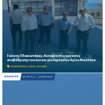
Γιάννης Πλακιωτάκης: Αυτοψία στις εργασίες
Οι παρεμβάσεις του προγράμματος «Μαριέττα Γιαννάκου»
αναβάθμισης του 2ου και 3ου Γυμνασίου Αγίου Νικολάου
αναμένεται να ολοκληρωθούν πριν από τη νέα σχολική χρονιά –
Προβλέπονται ανακαινίσεις αιθουσών, αύλειων και...
ΠΛΑΚΙΩΤΑΚΗΣ
,
ΛΑΣΙΘΙ
,
ΣΧΟΛΕΙΑ
ΙΕΡΑΠΕΤΡΑ
07:09 π.μ. - 07/08/2026