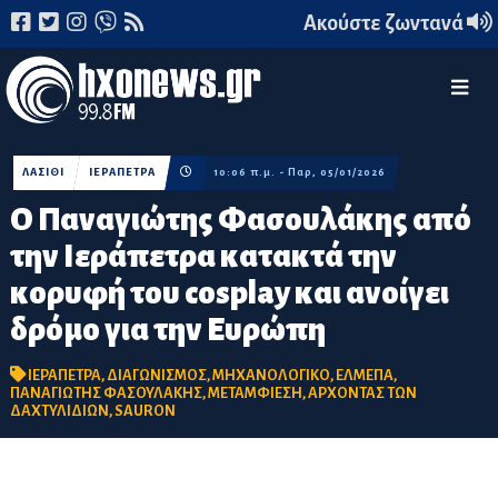
Ακούστε ζωντανά
ΛΑΣΙΘΙ
ΙΕΡΑΠΕΤΡΑ
10:06 π.μ. - Παρ, 05/01/2026
Ο Παναγιώτης Φασουλάκης από
την Ιεράπετρα κατακτά την
κορυφή του cosplay και ανοίγει
δρόμο για την Ευρώπη
ΙΕΡΑΠΕΤΡΑ
,
ΔΙΑΓΩΝΙΣΜΟΣ
,
ΜΗΧΑΝΟΛΟΓΙΚΟ
,
ΕΛΜΕΠΑ
,
ΠΑΝΑΓΙΩΤΗΣ ΦΑΣΟΥΛΑΚΗΣ
,
ΜΕΤΑΜΦΙΕΣΗ
,
ΑΡΧΟΝΤΑΣ ΤΩΝ
ΔΑΧΤΥΛΙΔΙΩΝ
,
SAURON