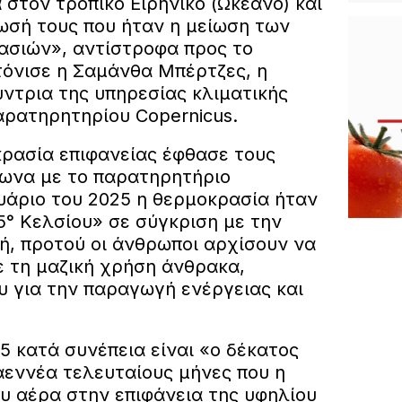
 στον τροπικό Ειρηνικό (Ωκεανό) και
ωσή τους που ήταν η μείωση των
σιών», αντίστροφα προς το
τόνισε η Σαμάνθα Μπέρτζες, η
ντρια της υπηρεσίας κλιματικής
αρατηρητηρίου Copernicus.
ρασία επιφανείας έφθασε τους
φωνα με το παρατηρητήριο
ουάριο του 2025 η θερμοκρασία ήταν
5° Κελσίου» σε σύγκριση με την
ή, προτού οι άνθρωποι αρχίσουν να
ε τη μαζική χρήση άνθρακα,
υ για την παραγωγή ενέργειας και
5 κατά συνέπεια είναι «ο δέκατος
αεννέα τελευταίους μήνες που η
υ αέρα στην επιφάνεια της υφηλίου