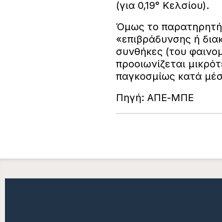
(για 0,19° Κελσίου).
Όμως το παρατηρητήρι
«επιβράδυνσης ή διακ
συνθήκες (του φαινομ
προοιωνίζεται μικρό
παγκοσμίως κατά μέσ
Πηγή: ΑΠΕ-ΜΠΕ