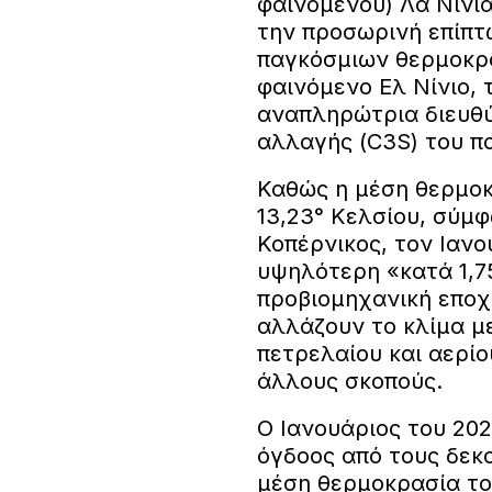
φαινομένου) Λα Νίνια
την προσωρινή επίπτ
παγκόσμιων θερμοκρα
φαινόμενο Ελ Νίνιο, 
αναπληρώτρια διευθύ
αλλαγής (C3S) του π
Καθώς η μέση θερμοκ
13,23° Κελσίου, σύμ
Κοπέρνικος, τον Ιαν
υψηλότερη «κατά 1,7
προβιομηχανική εποχ
αλλάζουν το κλίμα μ
πετρελαίου και αερίο
άλλους σκοπούς.
Ο Ιανουάριος του 202
όγδοος από τους δεκ
μέση θερμοκρασία το