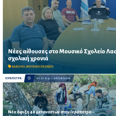
Νέες αίθουσες στο Μουσικό Σχολείο Λασι
Συνάντηση του Δημάρχου Ιεράπετρας με τον Σύλλογο Γονέων και
σχολική χρονιά
Στο επίκεντρο οι αυξημένες στεγαστικές ανάγκες και η πορεία τ
νέου Μουσικού Σχολείου.
ΚΑΒΟΥΣΙ
,
ΜΟΥΣΙΚΟ ΣΧΟΛΕΙΟ
ΙΕΡΑΠΕΤΡΑ
06:51 π.μ. - 06/08/2026
Νέα άφιξη 40 μεταναστών στην Ιεράπετρα –