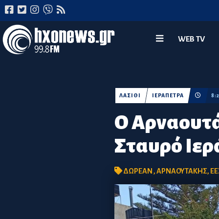
WEB TV
ΛΑΣΙΘΙ
ΙΕΡΑΠΕΤΡΑ
8:
Ο Αρναουτά
Σταυρό Ιερ
ΔΩΡΕΑΝ
,
ΑΡΝΑΟΥΤΑΚΗΣ
,
ΕΕ