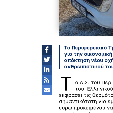
Το Περιφερειακό Τ
για την οικονομικ
απόκτηση νέου οχή
ανθρωπιστικού του
Τ
ο Δ.Σ. του Πε
του Ελληνικού
εκφράσει τις θερμότα
σημαντικότατη για ε
ευρώ προκειμένου να