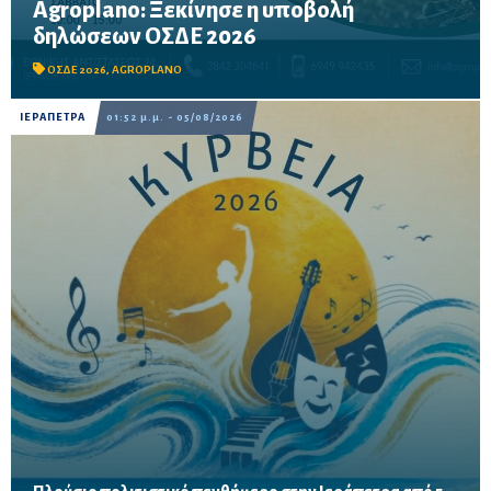
Agroplano: Ξεκίνησε η υποβολή
Έως τις 16 Οκτωβρίου η προθεσμία υποβολής – Δυνατότητα
δηλώσεων ΟΣΔΕ 2026
προκαταβολής των ενισχύσεων για τους παραγωγούς που θα
καταθέσουν την αίτησή τους μέχρι τις 15 Σεπτεμβρίου.
ΟΣΔΕ 2026
,
AGROPLANO
ΙΕΡΑΠΕΤΡΑ
01:52 μ.μ. - 05/08/2026