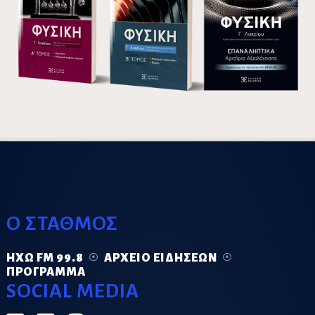
Ο ΣΤΑΘΜΟΣ
ΗΧΏ FM 99.8
ΑΡΧΕΊΟ ΕΙΔΉΣΕΩΝ
ΠΡΌΓΡΑΜΜΑ
SOCIAL MEDIA