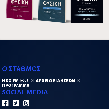
Ο ΣΤΑΘΜΟΣ
ΗΧΏ FM 99.8
ΑΡΧΕΊΟ ΕΙΔΉΣΕΩΝ
ΠΡΌΓΡΑΜΜΑ
SOCIAL MEDIA