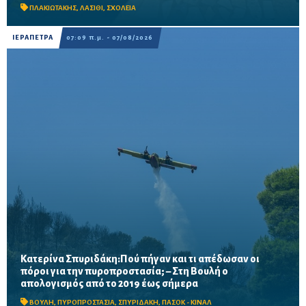
Προβλέπονται ανακαινίσεις αιθουσών, αύλειων και...
ΠΛΑΚΙΩΤΑΚΗΣ
,
ΛΑΣΙΘΙ
,
ΣΧΟΛΕΙΑ
ΙΕΡΑΠΕΤΡΑ
07:09 π.μ. - 07/08/2026
Κατερίνα Σπυριδάκη:Πού πήγαν και τι απέδωσαν οι
πόροι για την πυροπροστασία; – Στη Βουλή ο
Το ΠΑΣΟΚ ζητά πλήρη απολογισμό των χρηματοδοτήσεων από
απολογισμός από το 2019 έως σήμερα
το 2019, στοιχεία για τα προγράμματα «ΑΙΓΙΣ» και AntiNero,
καθώς και απαντήσεις για προσωπικό, οχήματα, ε...
ΒΟΥΛΗ
,
ΠΥΡΟΠΡΟΣΤΑΣΙΑ
,
ΣΠΥΡΙΔΑΚΗ
,
ΠΑΣΟΚ - ΚΙΝΑΛ