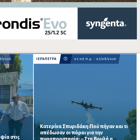
08/2026
ΙΕΡΑΠΕΤΡΑ
07:09 π.μ. - 07/08/2026
Κατερίνα Σπυριδάκη:Πού πήγαν και τι
απέδωσαν οι πόροι για την
ψία στις
πυροπροστασία; – Στη Βουλή ο