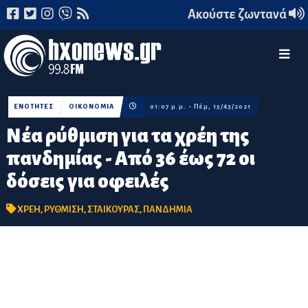
Ακούστε ζωντανά
ΕΝΟΤΗΤΕΣ
ΟΙΚΟΝΟΜΙΑ
01:07 μ.μ. - Πέμ, 15/43/2021
Νέα ρύθμιση για τα χρέη της
πανδημίας - Από 36 έως 72 οι
δόσεις για οφειλές
ΧΡΕΗ
,
ΡΥΘΜΙΣΗ
,
ΣΤΑΙΚΟΥΡΑΣ
,
ΠΑΝΔΗΜΙΑ