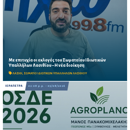
Με επιτυχία οι εκλογές του Σωματείου Ιδιωτικών
Μαζική συμμετοχή εργαζομένων στις εκλογικές διαδικασίες σε
Υπαλλήλων Λασιθίου – Η νέα διοίκηση
Άγιο Νικόλαο, Σητεία και Ιεράπετρα – Στο επίκεντρο οι
διεκδικήσεις για εργασιακά δικαιώματα, αυξήσεις...
ΛΑΣΙΘΙ
,
ΣΩΜΑΤΙΟ ΙΔΙΩΤΙΚΩΝ ΥΠΑΛΛΗΛΩΝ ΛΑΣΙΘΙΟΥ
ΙΕΡΑΠΕΤΡΑ
02:08 μ.μ. - 05/08/2026