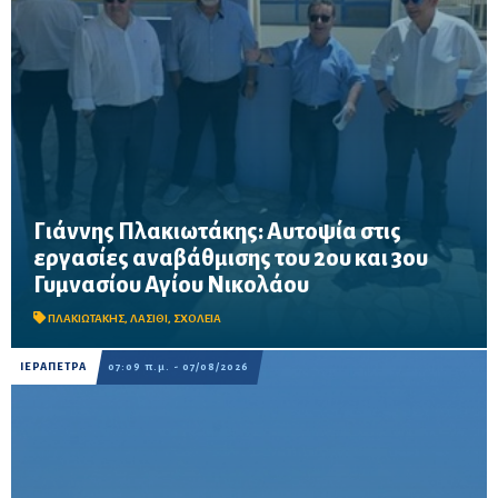
Γιάννης Πλακιωτάκης: Αυτοψία στις
εργασίες αναβάθμισης του 2ου και 3ου
Οι παρεμβάσεις του προγράμματος «Μαριέττα Γιαννάκου»
Γυμνασίου Αγίου Νικολάου
αναμένεται να ολοκληρωθούν πριν από τη νέα σχολική χρονιά –
Προβλέπονται ανακαινίσεις αιθουσών, αύλειων και αθλητικών
χώρων, καθώς και έργα προσβασ...
ΠΛΑΚΙΩΤΑΚΗΣ
,
ΛΑΣΙΘΙ
,
ΣΧΟΛΕΙΑ
ΙΕΡΑΠΕΤΡΑ
07:09 π.μ. - 07/08/2026