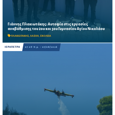
Γιάννης Πλακιωτάκης: Αυτοψία στις εργασίες
Οι παρεμβάσεις του προγράμματος «Μαριέττα Γιαννάκου»
αναβάθμισης του 2ου και 3ου Γυμνασίου Αγίου Νικολάου
αναμένεται να ολοκληρωθούν πριν από τη νέα σχολική χρονιά –
Προβλέπονται ανακαινίσεις αιθουσών, αύλειων και...
ΠΛΑΚΙΩΤΑΚΗΣ
,
ΛΑΣΙΘΙ
,
ΣΧΟΛΕΙΑ
ΙΕΡΑΠΕΤΡΑ
07:09 π.μ. - 07/08/2026