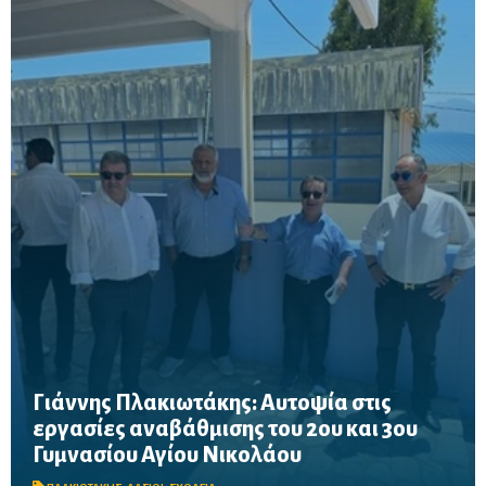
Γιάννης Πλακιωτάκης: Αυτοψία στις
εργασίες αναβάθμισης του 2ου και 3ου
Οι παρεμβάσεις του προγράμματος «Μαριέττα Γιαννάκου»
Γυμνασίου Αγίου Νικολάου
αναμένεται να ολοκληρωθούν πριν από τη νέα σχολική χρονιά –
Προβλέπονται ανακαινίσεις αιθουσών, αύλειων και αθλητικών