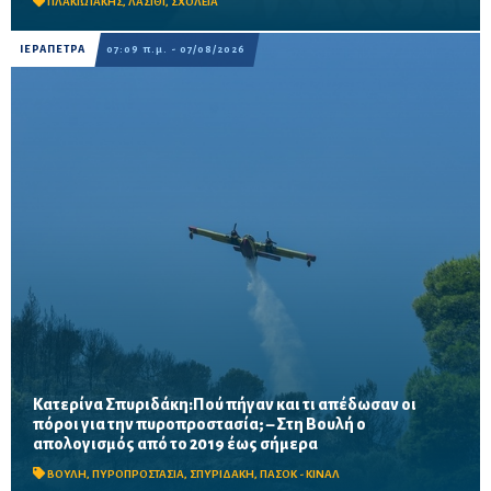
χώρων, καθώς και έργα προσβασ...
ΠΛΑΚΙΩΤΑΚΗΣ
,
ΛΑΣΙΘΙ
,
ΣΧΟΛΕΙΑ
ΙΕΡΑΠΕΤΡΑ
07:09 π.μ. - 07/08/2026
Κατερίνα Σπυριδάκη:Πού πήγαν και τι απέδωσαν οι
πόροι για την πυροπροστασία; – Στη Βουλή ο
Το ΠΑΣΟΚ ζητά πλήρη απολογισμό των χρηματοδοτήσεων από
απολογισμός από το 2019 έως σήμερα
το 2019, στοιχεία για τα προγράμματα «ΑΙΓΙΣ» και AntiNero,
καθώς και απαντήσεις για προσωπικό, οχήματα, ε...
ΒΟΥΛΗ
,
ΠΥΡΟΠΡΟΣΤΑΣΙΑ
,
ΣΠΥΡΙΔΑΚΗ
,
ΠΑΣΟΚ - ΚΙΝΑΛ