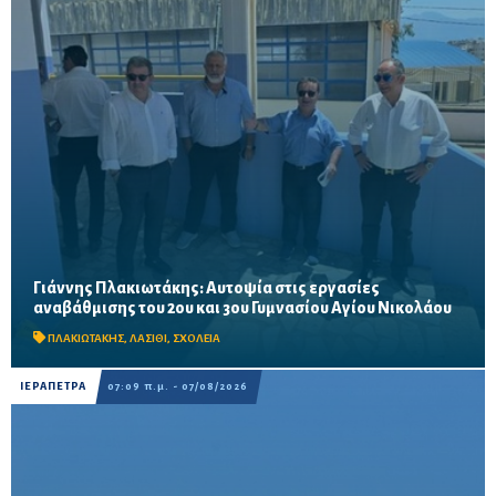
Γιάννης Πλακιωτάκης: Αυτοψία στις εργασίες
Οι παρεμβάσεις του προγράμματος «Μαριέττα Γιαννάκου»
αναβάθμισης του 2ου και 3ου Γυμνασίου Αγίου Νικολάου
αναμένεται να ολοκληρωθούν πριν από τη νέα σχολική χρονιά –
Προβλέπονται ανακαινίσεις αιθουσών, αύλειων και...
ΠΛΑΚΙΩΤΑΚΗΣ
,
ΛΑΣΙΘΙ
,
ΣΧΟΛΕΙΑ
ΙΕΡΑΠΕΤΡΑ
07:09 π.μ. - 07/08/2026