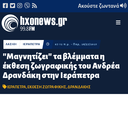
Ακούστε ζωντανά
ΛΑΣΙΘΙ
ΙΕΡΑΠΕΤΡΑ
07:12 π.μ. - Παρ, 24/57/2021
"Μαγνητίζει" τα βλέμματα η
έκθεση ζωγραφικής του Ανδρέα
Δρανδάκη στην Ιεράπετρα
ΙΕΡΑΠΕΤΡΑ
,
ΕΚΘΕΣΗ ΖΩΓΡΑΦΙΚΗΣ
,
ΔΡΑΝΔΑΚΗΣ