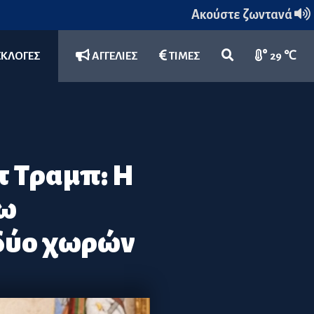
Ακούστε ζωντανά
ΕΚΛΟΓΕΣ
ΑΓΓΕΛΙΕΣ
ΤΙΜΕΣ
29 ℃
τ Τραμπ: Η
ρω
 δύο χωρών