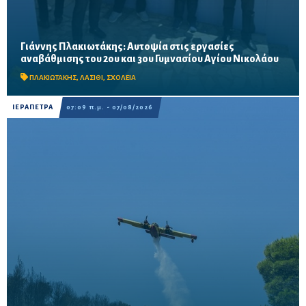
Γιάννης Πλακιωτάκης: Αυτοψία στις εργασίες
Οι παρεμβάσεις του προγράμματος «Μαριέττα Γιαννάκου»
αναβάθμισης του 2ου και 3ου Γυμνασίου Αγίου Νικολάου
αναμένεται να ολοκληρωθούν πριν από τη νέα σχολική χρονιά –
Προβλέπονται ανακαινίσεις αιθουσών, αύλειων και...
ΠΛΑΚΙΩΤΑΚΗΣ
,
ΛΑΣΙΘΙ
,
ΣΧΟΛΕΙΑ
ΙΕΡΑΠΕΤΡΑ
07:09 π.μ. - 07/08/2026