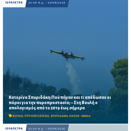
ΙΕΡΑΠΕΤΡΑ
07:09 π.μ. - 07/08/2026
Κατερίνα Σπυριδάκη:Πού πήγαν και τι απέδωσαν οι
πόροι για την πυροπροστασία; – Στη Βουλή ο
Το ΠΑΣΟΚ ζητά πλήρη απολογισμό των χρηματοδοτήσεων από
απολογισμός από το 2019 έως σήμερα
το 2019, στοιχεία για τα προγράμματα «ΑΙΓΙΣ» και AntiNero,
καθώς και απαντήσεις για προσωπικό, οχήματα, ε...
ΒΟΥΛΗ
,
ΠΥΡΟΠΡΟΣΤΑΣΙΑ
,
ΣΠΥΡΙΔΑΚΗ
,
ΠΑΣΟΚ - ΚΙΝΑΛ
ΙΕΡΑΠΕΤΡΑ
07:03 π.μ. - 07/08/2026