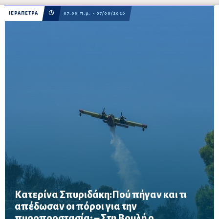
ΙΕΡΑΠΕΤΡΑ
07:09 π.μ. - 07/08/2026
Κατερίνα Σπυριδάκη:Πού πήγαν και τι
απέδωσαν οι πόροι για την
πυροπροστασία; – Στη Βουλή ο