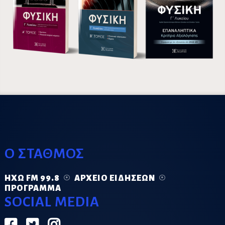
Ο ΣΤΑΘΜΟΣ
ΗΧΏ FM 99.8
ΑΡΧΕΊΟ ΕΙΔΉΣΕΩΝ
ΠΡΌΓΡΑΜΜΑ
SOCIAL MEDIA