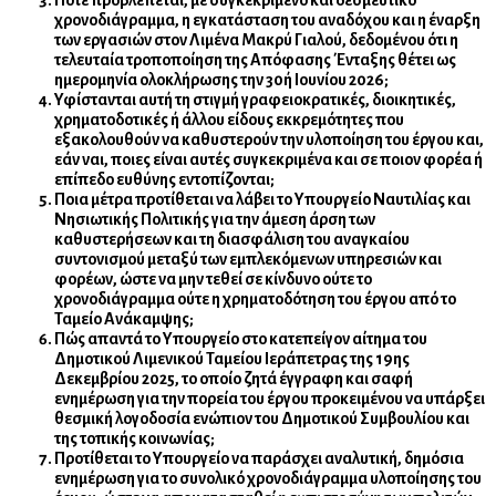
χρονοδιάγραμμα, η εγκατάσταση του αναδόχου και η έναρξη
των εργασιών στον Λιμένα Μακρύ Γιαλού, δεδομένου ότι η
τελευταία τροποποίηση της Απόφασης Ένταξης θέτει ως
ημερομηνία ολοκλήρωσης την 30ή Ιουνίου 2026;
Υφίστανται αυτή τη στιγμή γραφειοκρατικές, διοικητικές,
χρηματοδοτικές ή άλλου είδους εκκρεμότητες που
εξακολουθούν να καθυστερούν την υλοποίηση του έργου και,
εάν ναι, ποιες είναι αυτές συγκεκριμένα και σε ποιον φορέα ή
επίπεδο ευθύνης εντοπίζονται;
Ποια μέτρα προτίθεται να λάβει το Υπουργείο Ναυτιλίας και
Νησιωτικής Πολιτικής για την άμεση άρση των
καθυστερήσεων και τη διασφάλιση του αναγκαίου
συντονισμού μεταξύ των εμπλεκόμενων υπηρεσιών και
φορέων, ώστε να μην τεθεί σε κίνδυνο ούτε το
χρονοδιάγραμμα ούτε η χρηματοδότηση του έργου από το
Ταμείο Ανάκαμψης;
Πώς απαντά το Υπουργείο στο κατεπείγον αίτημα του
Δημοτικού Λιμενικού Ταμείου Ιεράπετρας της 19ης
Δεκεμβρίου 2025, το οποίο ζητά έγγραφη και σαφή
ενημέρωση για την πορεία του έργου προκειμένου να υπάρξει
θεσμική λογοδοσία ενώπιον του Δημοτικού Συμβουλίου και
της τοπικής κοινωνίας;
Προτίθεται το Υπουργείο να παράσχει αναλυτική, δημόσια
ενημέρωση για το συνολικό χρονοδιάγραμμα υλοποίησης του