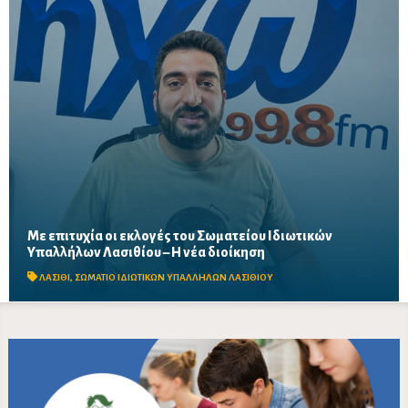
Με επιτυχία οι εκλογές του Σωματείου Ιδιωτικών
Μαζική συμμετοχή εργαζομένων στις εκλογικές διαδικασίες σε
Υπαλλήλων Λασιθίου – Η νέα διοίκηση
Άγιο Νικόλαο, Σητεία και Ιεράπετρα – Στο επίκεντρο οι
διεκδικήσεις για εργασιακά δικαιώματα, αυξήσεις...
ΛΑΣΙΘΙ
,
ΣΩΜΑΤΙΟ ΙΔΙΩΤΙΚΩΝ ΥΠΑΛΛΗΛΩΝ ΛΑΣΙΘΙΟΥ