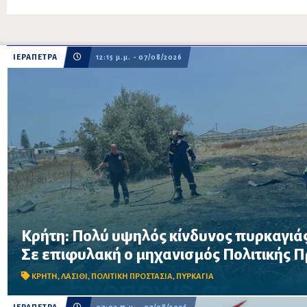
ΙΕΡΑΠΕΤΡΑ
12:15 μ.μ. - 07/08/2026
Κρήτη: Πολύ υψηλός κίνδυνος πυρκαγιάς
Σε επιφυλακή ο μηχανισμός Πολιτικής Προστασίας λόγω πολύ 
Σε επιφυλακή ο μηχανισμός Πολιτικής 
στην Κρήτη το Σάββατο 8 Αυγούστου – Απαγορεύονται η χρήση 
δασικές περιοχές, μεταξύ των οποίω...
ΚΡΗΤΗ
,
ΛΑΣΙΘΙ
,
ΠΟΛΙΤΙΚΗ ΠΡΟΣΤΑΣΙΑ
,
ΠΥΡΚΑΓΙΑ