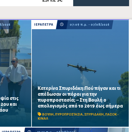
08/2026
ΙΕΡΑΠΕΤΡΑ
07:09 π.μ. - 07/08/2026
Κατερίνα Σπυριδάκη:Πού πήγαν και τι
απέδωσαν οι πόροι για την
ψία στις
πυροπροστασία; – Στη Βουλή ο
ατος
Το ΠΑΣΟΚ ζητά πλήρη απολογισμό των
 2ου και
απολογισμός από το 2019 έως σήμερα
ται να
χρηματοδοτήσεων από το 2019, στοιχεία
λάου
α σχολική
για τα προγράμματα «ΑΙΓΙΣ» και AntiNero,
ΒΟΥΛΗ
,
ΠΥΡΟΠΡΟΣΤΑΣΙΑ
,
ΣΠΥΡΙΔΑΚΗ
,
ΠΑΣΟΚ -
νίσεις
καθώς και απαντήσεις για προσωπικό,
ΚΙΝΑΛ
οχήματα, ε...