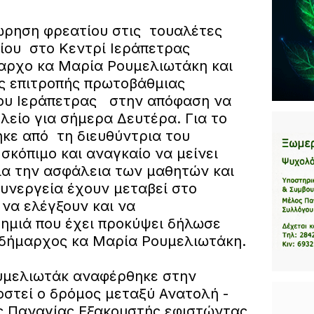
ώρηση φρεατίου στις τουαλέτες
ίου στο Κεντρί Ιεράπετρας
αρχο κα Μαρία Ρουμελιωτάκη και
ς επιτροπής πρωτοβάθμιας
μου Ιεράπετρας στην απόφαση να
ολείο για σήμερα Δευτέρα. Για το
ε από τη διευθύντρια του
 σκόπιμο και αναγκαίο να μείνει
για την ασφάλεια των μαθητών και
Συνεργεία έχουν μεταβεί στο
να ελέγξουν και να
ημιά που έχει προκύψει δήλωσε
ιδήμαρχος κα Μαρία Ρουμελιωτάκη.
υμελιωτάκ αναφέρθηκε στην
οστεί ο δρόμος μεταξύ Ανατολή -
ς Παναγίας Εξακουστής εφιστώντας