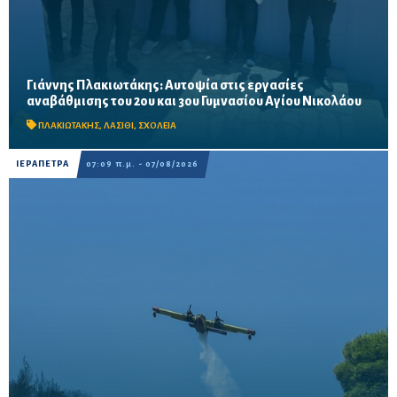
Γιάννης Πλακιωτάκης: Αυτοψία στις εργασίες
Οι παρεμβάσεις του προγράμματος «Μαριέττα Γιαννάκου»
αναβάθμισης του 2ου και 3ου Γυμνασίου Αγίου Νικολάου
αναμένεται να ολοκληρωθούν πριν από τη νέα σχολική χρονιά –
Προβλέπονται ανακαινίσεις αιθουσών, αύλειων και...
ΠΛΑΚΙΩΤΑΚΗΣ
,
ΛΑΣΙΘΙ
,
ΣΧΟΛΕΙΑ
ΙΕΡΑΠΕΤΡΑ
07:09 π.μ. - 07/08/2026