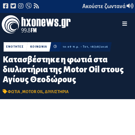
Ακούστε ζωντανά
ΕΝΟΤΗΤΕΣ
ΚΟΙΝΩΝΙΑ
10:09 π.μ. - Τετ, 18/38/2024
Κατασβέστηκε η φωτιά στα
διυλιστήρια της Motor Oil στους
Αγίους Θεοδώρους
ΦΩΤΙΑ
,
MOTOR OIL
,
ΔΙΥΛΙΣΤΗΡΙΑ