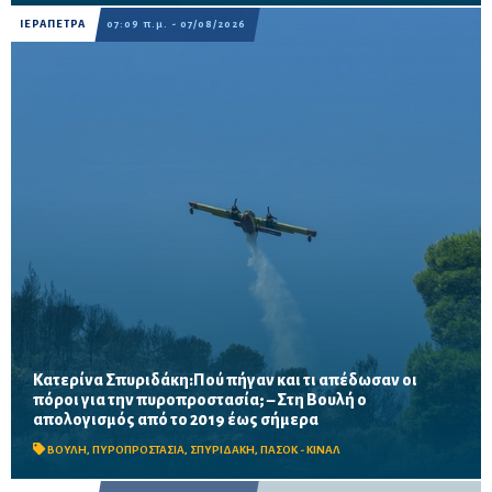
ΙΕΡΑΠΕΤΡΑ
07:09 π.μ. - 07/08/2026
Κατερίνα Σπυριδάκη:Πού πήγαν και τι απέδωσαν οι
πόροι για την πυροπροστασία; – Στη Βουλή ο
Το ΠΑΣΟΚ ζητά πλήρη απολογισμό των χρηματοδοτήσεων από
απολογισμός από το 2019 έως σήμερα
το 2019, στοιχεία για τα προγράμματα «ΑΙΓΙΣ» και AntiNero,
καθώς και απαντήσεις για προσωπικό, οχήματα, ε...
ΒΟΥΛΗ
,
ΠΥΡΟΠΡΟΣΤΑΣΙΑ
,
ΣΠΥΡΙΔΑΚΗ
,
ΠΑΣΟΚ - ΚΙΝΑΛ