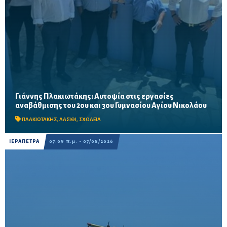
Γιάννης Πλακιωτάκης: Αυτοψία στις εργασίες
Οι παρεμβάσεις του προγράμματος «Μαριέττα Γιαννάκου»
αναβάθμισης του 2ου και 3ου Γυμνασίου Αγίου Νικολάου
αναμένεται να ολοκληρωθούν πριν από τη νέα σχολική χρονιά –
Προβλέπονται ανακαινίσεις αιθουσών, αύλειων και...
ΠΛΑΚΙΩΤΑΚΗΣ
,
ΛΑΣΙΘΙ
,
ΣΧΟΛΕΙΑ
ΙΕΡΑΠΕΤΡΑ
07:09 π.μ. - 07/08/2026