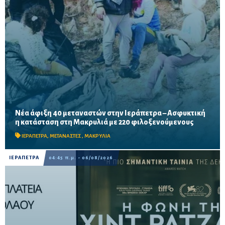
Νέα άφιξη 40 μεταναστών στην Ιεράπετρα – Ασφυκτική
Δύο νέες αφίξεις σε λιγότερο από 24 ώρες αυξάνουν την πίεση
η κατάσταση στη Μακρυλιά με 220 φιλοξενούμενους
στο παλιό Δημοτικό Σχολείο, ενώ ακόμη 40 άτομα διασώθηκαν
νότια-νοτιοανατολικά της Ιεράπετρας.
ΙΕΡΑΠΕΤΡΑ
,
ΜΕΤΑΝΑΣΤΕΣ
,
ΜΑΚΡΥΛΙΑ
ΙΕΡΑΠΕΤΡΑ
04:45 π.μ. - 06/08/2026