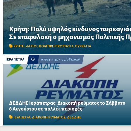
Κρήτη: Πολύ υψηλός κίνδυνος πυρκαγιάς
Σε επιφυλακή ο μηχανισμός Πολιτικής Προστασίας λόγω πολύ 
Σε επιφυλακή ο μηχανισμός Πολιτικής 
στην Κρήτη το Σάββατο 8 Αυγούστου – Απαγορεύονται η χρήση 
δασικές περιοχές, μεταξύ των οποίω...
ΚΡΗΤΗ
,
ΛΑΣΙΘΙ
,
ΠΟΛΙΤΙΚΗ ΠΡΟΣΤΑΣΙΑ
,
ΠΥΡΚΑΓΙΑ
ΙΕΡΑΠΕΤΡΑ
07:03 π.μ. - 07/08/2026
ΔΕΔΔΗΕ Ιεράπετρας: Διακοπή ρεύματος το Σάββατο
Η ηλεκτροδότηση θα διακοπεί από τις 06:00 έως τις 10:00
8 Αυγούστου σε πολλές περιοχές
λόγω απαραίτητων τεχνικών εργασιών – Δείτε αναλυτικά τις
περιοχές που θα επηρεαστούν.
ΙΕΡΑΠΕΤΡΑ
,
ΔΙΑΚΟΠΗ ΡΕΥΜΑΤΟΣ
,
ΔΕΔΔΗΕ