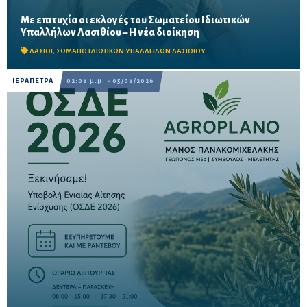
Με επιτυχία οι εκλογές του Σωματείου Ιδιωτικών
Μαζική συμμετοχή εργαζομένων στις εκλογικές διαδικασίες σε
Υπαλλήλων Λασιθίου – Η νέα διοίκηση
Άγιο Νικόλαο, Σητεία και Ιεράπετρα – Στο επίκεντρο οι
διεκδικήσεις για εργασιακά δικαιώματα, αυξήσεις...
ΛΑΣΙΘΙ
,
ΣΩΜΑΤΙΟ ΙΔΙΩΤΙΚΩΝ ΥΠΑΛΛΗΛΩΝ ΛΑΣΙΘΙΟΥ
ΙΕΡΑΠΕΤΡΑ
02:08 μ.μ. - 05/08/2026