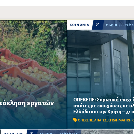
ΚΟΙΝΩΝΙΑ
11:43 π.μ. - 22/1
ΟΠΕΚΕΠΕ: Σαρωτική επιχεί
ετάκληση εργατών
απάτες με ενισχύσεις σε ό
Η Υποδιεύθυνση Αντιμετώπισ
ς – Κυβερνητική παρέμβαση
Ελλάδα και την Κρήτη – 37
Οργανωμένου Εγκλήματος εξα
ομικής περιόδου στη Μεσσηνία
εγκληματική οργάνωση σε όλη
ΟΠΕΚΕΠΕ
,
ΑΠΑΤΕΣ
,
ΕΓΚΛΗΜΑΤΙΚΗ 