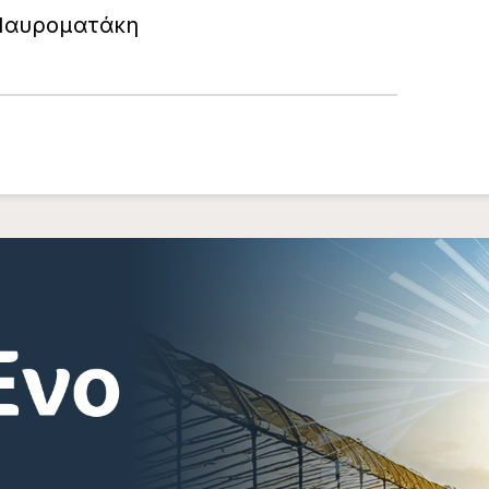
Μαυροματάκη