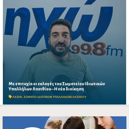
Με επιτυχία οι εκλογές του Σωματείου Ιδιωτικών
Μαζική συμμετοχή εργαζομένων στις εκλογικές διαδικασίες σε
Υπαλλήλων Λασιθίου – Η νέα διοίκηση
Άγιο Νικόλαο, Σητεία και Ιεράπετρα – Στο επίκεντρο οι
διεκδικήσεις για εργασιακά δικαιώματα, αυξήσεις...
ΛΑΣΙΘΙ
,
ΣΩΜΑΤΙΟ ΙΔΙΩΤΙΚΩΝ ΥΠΑΛΛΗΛΩΝ ΛΑΣΙΘΙΟΥ