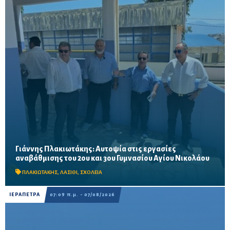
Γιάννης Πλακιωτάκης: Αυτοψία στις εργασίες
Οι παρεμβάσεις του προγράμματος «Μαριέττα Γιαννάκου»
αναβάθμισης του 2ου και 3ου Γυμνασίου Αγίου Νικολάου
αναμένεται να ολοκληρωθούν πριν από τη νέα σχολική χρονιά –
Προβλέπονται ανακαινίσεις αιθουσών, αύλειων και...
ΠΛΑΚΙΩΤΑΚΗΣ
,
ΛΑΣΙΘΙ
,
ΣΧΟΛΕΙΑ
ΙΕΡΑΠΕΤΡΑ
07:09 π.μ. - 07/08/2026