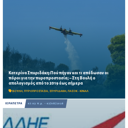
Κατερίνα Σπυριδάκη:Πού πήγαν και τι απέδωσαν οι
πόροι για την πυροπροστασία; – Στη Βουλή ο
Το ΠΑΣΟΚ ζητά πλήρη απολογισμό των χρηματοδοτήσεων από
απολογισμός από το 2019 έως σήμερα
το 2019, στοιχεία για τα προγράμματα «ΑΙΓΙΣ» και AntiNero,
καθώς και απαντήσεις για προσωπικό, οχήματα, ε...
ΒΟΥΛΗ
,
ΠΥΡΟΠΡΟΣΤΑΣΙΑ
,
ΣΠΥΡΙΔΑΚΗ
,
ΠΑΣΟΚ - ΚΙΝΑΛ
ΙΕΡΑΠΕΤΡΑ
07:03 π.μ. - 07/08/2026