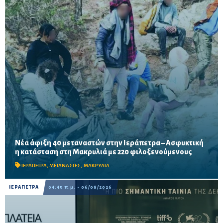
Νέα άφιξη 40 μεταναστών στην Ιεράπετρα – Ασφυκτική
Δύο νέες αφίξεις σε λιγότερο από 24 ώρες αυξάνουν την πίεση
η κατάσταση στη Μακρυλιά με 220 φιλοξενούμενους
στο παλιό Δημοτικό Σχολείο, ενώ ακόμη 40 άτομα διασώθηκαν
νότια-νοτιοανατολικά της Ιεράπετρας.
ΙΕΡΑΠΕΤΡΑ
,
ΜΕΤΑΝΑΣΤΕΣ
,
ΜΑΚΡΥΛΙΑ
ΙΕΡΑΠΕΤΡΑ
04:45 π.μ. - 06/08/2026