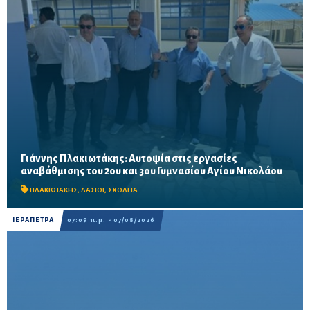
Γιάννης Πλακιωτάκης: Αυτοψία στις εργασίες
Οι παρεμβάσεις του προγράμματος «Μαριέττα Γιαννάκου»
αναβάθμισης του 2ου και 3ου Γυμνασίου Αγίου Νικολάου
αναμένεται να ολοκληρωθούν πριν από τη νέα σχολική χρονιά –
Προβλέπονται ανακαινίσεις αιθουσών, αύλειων και...
ΠΛΑΚΙΩΤΑΚΗΣ
,
ΛΑΣΙΘΙ
,
ΣΧΟΛΕΙΑ
ΙΕΡΑΠΕΤΡΑ
07:09 π.μ. - 07/08/2026