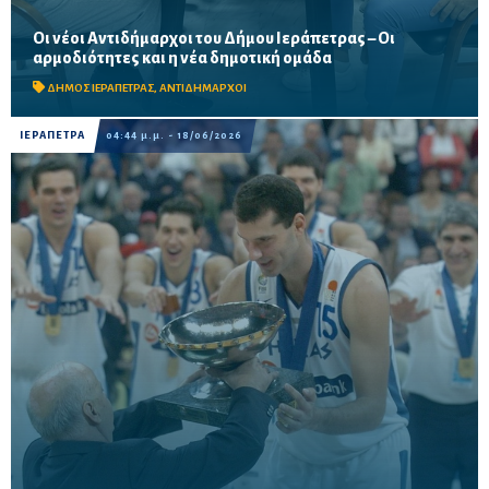
Οι νέοι Αντιδήμαρχοι του Δήμου Ιεράπετρας – Οι
Ο δήμαρχος Εμμανουήλ Φραγκούλης ανακοίνωσε τη νέα
αρμοδιότητες και η νέα δημοτική ομάδα
σύνθεση της δημοτικής αρχής με θητεία έως τον Σεπτέμβριο
του 2027, ευχόμενος καλή επιτυχία στους νέους αντιδημ...
ΔΗΜΟΣ ΙΕΡΑΠΕΤΡΑΣ
,
ΑΝΤΙΔΗΜΑΡΧΟΙ
ΙΕΡΑΠΕΤΡΑ
04:44 μ.μ. - 18/06/2026