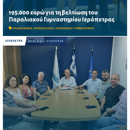
195.000 ευρώ για τη βελτίωση του
Τη χρηματοδότηση υπέγραψε ο Αναπληρωτής Υπουργός
Παραλιακού Γυμναστηρίου Ιεράπετρας
Αθλητισμού Γιάννης Βρούτσης, μετά από συνεργασία του Ιωάννη
Πλακιωτάκη με τον Δήμαρχο Ιεράπετρας Εμμανουήλ
Φραγκούλη
ΠΛΑΚΙΩΤΑΚΗΣ
,
ΦΡΑΓΚΟΥΛΗΣ
,
ΠΑΡΑΛΙΑΚΟ ΓΥΜΝΑΣΤΗΡΙΟ
ΙΕΡΑΠΕΤΡΑ
07:51 π.μ. - 01/07/2026