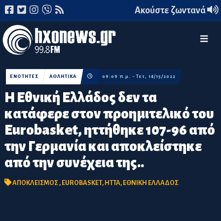
Ακούστε ζωντανά
ΕΝΟΤΗΤΕΣ
ΑΘΛΗΤΙΚΑ
09:09 π.μ. - Τετ, 14/15/2022
Η Εθνική Ελλάδος δεν τα
κατάφερε στον προημιτελικό του
Eurobasket, ηττήθηκε 107-96 από
την Γερμανία και αποκλείστηκε
από την συνέχεια της..
ΑΠΟΚΛΕΙΣΜΟΣ
,
EUROBASKET
,
ΗΤΤΑ
,
ΕΘΝΙΚΗ ΕΛΛΑΔΟΣ