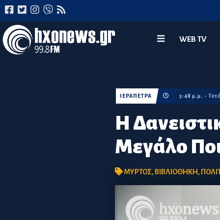
WEB TV
ΙΕΡΑΠΕΤΡΑ
3:48 μ.μ. - Τε
Η Δανειστι
Μεγάλο Πο
ΜΥΡΤΟΣ
,
ΒΙΒΛΙΟΘΗΚΗ
,
ΠΟΛΙ