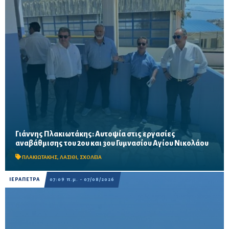
Γιάννης Πλακιωτάκης: Αυτοψία στις εργασίες
Οι παρεμβάσεις του προγράμματος «Μαριέττα Γιαννάκου»
αναβάθμισης του 2ου και 3ου Γυμνασίου Αγίου Νικολάου
αναμένεται να ολοκληρωθούν πριν από τη νέα σχολική χρονιά –
Προβλέπονται ανακαινίσεις αιθουσών, αύλειων και...
ΠΛΑΚΙΩΤΑΚΗΣ
,
ΛΑΣΙΘΙ
,
ΣΧΟΛΕΙΑ
ΙΕΡΑΠΕΤΡΑ
07:09 π.μ. - 07/08/2026