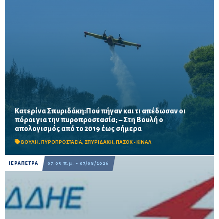
Κατερίνα Σπυριδάκη:Πού πήγαν και τι απέδωσαν οι
πόροι για την πυροπροστασία; – Στη Βουλή ο
Το ΠΑΣΟΚ ζητά πλήρη απολογισμό των χρηματοδοτήσεων από
απολογισμός από το 2019 έως σήμερα
το 2019, στοιχεία για τα προγράμματα «ΑΙΓΙΣ» και AntiNero,
καθώς και απαντήσεις για προσωπικό, οχήματα, ε...
ΒΟΥΛΗ
,
ΠΥΡΟΠΡΟΣΤΑΣΙΑ
,
ΣΠΥΡΙΔΑΚΗ
,
ΠΑΣΟΚ - ΚΙΝΑΛ
ΙΕΡΑΠΕΤΡΑ
07:03 π.μ. - 07/08/2026