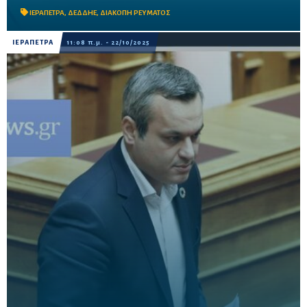
Καβουσίου, Καβούσι, Θόλος, Πλάτανος, Μαλαύρα από ώρα ...
ΙΕΡΑΠΕΤΡΑ
,
ΔΕΔΔΗΕ
,
ΔΙΑΚΟΠΗ ΡΕΥΜΑΤΟΣ
ΙΕΡΑΠΕΤΡΑ
11:08 π.μ. - 22/10/2025