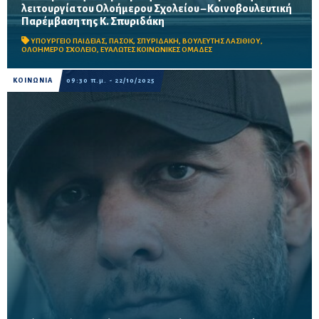
λειτουργία του Ολοήμερου Σχολείου – Κοινοβουλευτική
Παρέμβαση της Κ. Σπυριδάκη
Η Βουλευτής Λασιθίου του ΠΑΣΟΚ ζητάει από το Υπουργείο
Παιδείας μέτρα για ισότιμη συμμετοχή όλων των μαθητών στο
ΥΠΟΥΡΓΕΙΟ ΠΑΙΔΕΙΑΣ
,
ΠΑΣΟΚ
,
ΣΠΥΡΙΔΑΚΗ
,
ΒΟΥΛΕΥΤΗΣ ΛΑΣΙΘΙΟΥ
,
Ολοήμερο Σχολείο, ιδιαίτερα στις αγροτικές και...
ΟΛΟΗΜΕΡΟ ΣΧΟΛΕΙΟ
,
ΕΥΑΛΩΤΕΣ ΚΟΙΝΩΝΙΚΕΣ ΟΜΑΔΕΣ
ΚΟΙΝΩΝΙΑ
09:30 π.μ. - 22/10/2025