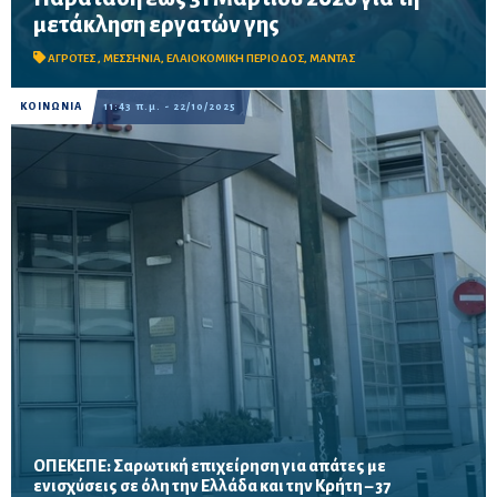
Παράταση έως 31 Μαρτίου 2026 για τις μετακλήσεις εργατών γης
μετάκληση εργατών γης
– Κυβερνητική παρέμβαση μετά από αίτημα του Περικλή Μαντά
για τη στήριξη της ελαιοκομικής περιόδου στη Μεσσηνία
ΑΓΡΟΤΕΣ
,
ΜΕΣΣΗΝΙΑ
,
ΕΛΑΙΟΚΟΜΙΚΗ ΠΕΡΙΟΔΟΣ
,
ΜΑΝΤΑΣ
ΚΟΙΝΩΝΙΑ
11:43 π.μ. - 22/10/2025
ΟΠΕΚΕΠΕ: Σαρωτική επιχείρηση για απάτες με
ενισχύσεις σε όλη την Ελλάδα και την Κρήτη – 37