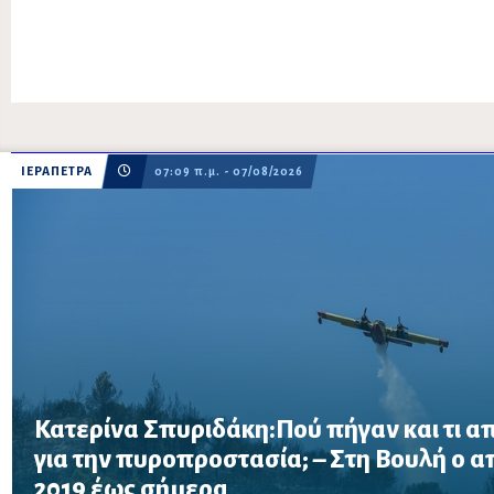
ΙΕΡΑΠΕΤΡΑ
07:09 π.μ. - 07/08/2026
Κατερίνα Σπυριδάκη:Πού πήγαν και τι α
για την πυροπροστασία; – Στη Βουλή ο 
Το ΠΑΣΟΚ ζητά πλήρη απολογισμό των χρηματοδοτήσεων από το 
2019 έως σήμερα