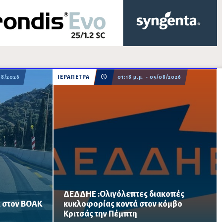
08/2026
ΙΕΡΑΠΕΤΡΑ
01:18 μ.μ. - 05/08/2026
ΔΕΔΔΗΕ :Ολιγόλεπτες διακοπές
 στον ΒΟΑΚ
κυκλοφορίας κοντά στον κόμβο
17:00 το τμήμα
Τρεις πεντάλεπτες διακοπές θα
Κριτσάς την Πέμπτη
ο ύψος της
πραγματοποιηθούν στις 10:00 το πρωί, στη