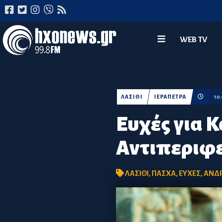
WEB TV
ΛΑΣΙΘΙ
ΙΕΡΑΠΕΤΡΑ
10
Ευχές για 
Αντιπεριφε
ΛΑΣΙΘΙ
,
ΠΑΣΧΑ
,
ΕΥΧΕΣ
,
ΑΝΔ