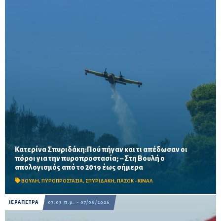
Κατερίνα Σπυριδάκη:Πού πήγαν και τι απέδωσαν οι
πόροι για την πυροπροστασία; – Στη Βουλή ο
Το ΠΑΣΟΚ ζητά πλήρη απολογισμό των χρηματοδοτήσεων από
απολογισμός από το 2019 έως σήμερα
το 2019, στοιχεία για τα προγράμματα «ΑΙΓΙΣ» και AntiNero,
καθώς και απαντήσεις για προσωπικό, οχήματα, ε...
ΒΟΥΛΗ
,
ΠΥΡΟΠΡΟΣΤΑΣΙΑ
,
ΣΠΥΡΙΔΑΚΗ
,
ΠΑΣΟΚ - ΚΙΝΑΛ
ΙΕΡΑΠΕΤΡΑ
07:03 π.μ. - 07/08/2026