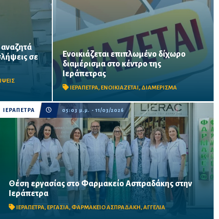
 αναζητά
Ενοικιάζεται επιπλωμένο δίχωρο
λήψεις σε
ύτρια,
διαμέρισμα στο κέντρο της
βοηθός
40 τ.μ. με αυτόνομη θέρμανση, κλιματισμό
Ιεράπετρας
μπορούν να
και ηλιακό – Άνετη διαμονή όλο τον χρόνο
ΗΨΕΙΣ
ΙΕΡΑΠΕΤΡΑ
,
ΕΝΟΙΚΙΑΖΕΤΑΙ
,
ΔΙΑΜΕΡΙΣΜΑ
.
ΙΕΡΑΠΕΤΡΑ
05:03 μ.μ. - 11/03/2026
Θέση εργασίας στο Φαρμακείο Ασπραδάκης στην
Ζητείται Βοηθός Φαρμακείου για πλήρη απασχόληση σε
Ιεράπετρα
σύγχρονο και ευχάριστο περιβάλλον εργασίας.
ΙΕΡΑΠΕΤΡΑ
,
ΕΡΓΑΣΙΑ
,
ΦΑΡΜΑΚΕΙΟ ΑΣΠΡΑΔΑΚΗ
,
ΑΓΓΕΛΙΑ