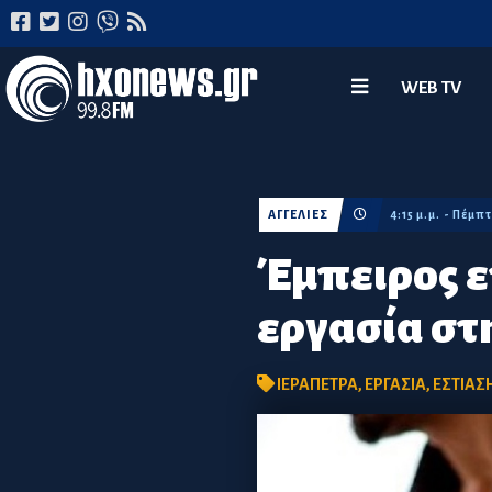
WEB TV
ΑΓΓΕΛΙΕΣ
4:15 μ.μ. - Πέμ
Έμπειρος ε
εργασία στ
ΙΕΡΑΠΕΤΡΑ
,
ΕΡΓΑΣΙΑ
,
ΕΣΤΙΑΣ