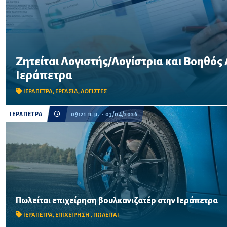
Ζητείται Λογιστής/Λογίστρια και Βοηθός
Ιεράπετρα
Λογιστικό γραφείο στην Ιεράπετρα ζητά για άμεση συνεργασία:
ΙΕΡΑΠΕΤΡΑ
,
ΕΡΓΑΣΙΑ
,
ΛΟΓΙΣΤΕΣ
ΙΕΡΑΠΕΤΡΑ
09:21 π.μ. - 03/04/2026
Σε προνομιακή τοποθεσία στον περιφερειακό, με σταθερή
Πωλείται επιχείρηση βουλκανιζατέρ στην Ιεράπετρα
πελατεία και άριστη φήμη – έτοιμη για άμεση λειτουργία.
ΙΕΡΑΠΕΤΡΑ
,
ΕΠΙΧΕΙΡΗΣΗ
,
ΠΩΛΕΙΤΑΙ