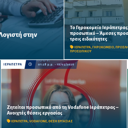
Το Γηροκομείο Ιεράπετρας
προσωπικό – Άμεσες προσ
 Λογιστή στην
Ζητούνται νοσηλευτής/νοσηλε
τρεις ειδικότητες
φροντιστής/φροντίστρια και 
μάγειρα – Οι ενδιαφερόμενοι 
ΙΕΡΑΠΕΤΡΑ
,
ΓΗΡΟΚΟΜΕΙΟ
,
ΠΡΟΣΛ
αποστείλουν βιογραφικό ή να
ΠΡΟΣΩΠΙΚΟΥ
επικοινωνήσουν τηλεφωνικά..
ΙΕΡΑΠΕΤΡΑ
01:28 μ.μ. - 19/03/2026
Ζητείται προσωπικό από τη Vodafone Ιεράπετρας –
Αναζητούνται Sales Advisor και Internet Solutions Specialist
Ανοιχτές θέσεις εργασίας
με ανταγωνιστικές αποδοχές, εκπαίδευση και προοπτικές
εξέλιξης.
ΙΕΡΑΠΕΤΡΑ
,
VODAFONE
,
ΘΕΣΗ ΕΡΓΑΣΙΑΣ