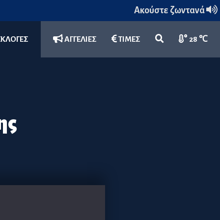
Ακούστε ζωντανά
ΕΚΛΟΓΕΣ
ΑΓΓΕΛΙΕΣ
ΤΙΜΕΣ
28 ℃
ης