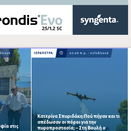
08/2026
ΙΕΡΑΠΕΤΡΑ
07:09 π.μ. - 07/08/2026
Κατερίνα Σπυριδάκη:Πού πήγαν και τι
απέδωσαν οι πόροι για την
ψία στις
πυροπροστασία; – Στη Βουλή ο
ατος
Το ΠΑΣΟΚ ζητά πλήρη απολογισμό των