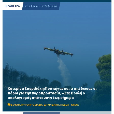
ΙΕΡΑΠΕΤΡΑ
07:09 π.μ. - 07/08/2026
Κατερίνα Σπυριδάκη:Πού πήγαν και τι απέδωσαν οι
πόροι για την πυροπροστασία; – Στη Βουλή ο
Το ΠΑΣΟΚ ζητά πλήρη απολογισμό των χρηματοδοτήσεων από
απολογισμός από το 2019 έως σήμερα
το 2019, στοιχεία για τα προγράμματα «ΑΙΓΙΣ» και AntiNero,
καθώς και απαντήσεις για προσωπικό, οχήματα, ε...
ΒΟΥΛΗ
,
ΠΥΡΟΠΡΟΣΤΑΣΙΑ
,
ΣΠΥΡΙΔΑΚΗ
,
ΠΑΣΟΚ - ΚΙΝΑΛ