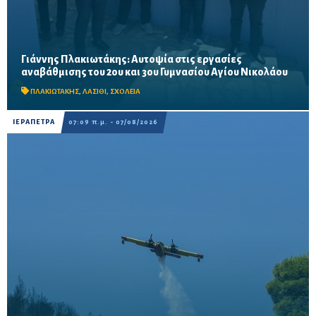
Γιάννης Πλακιωτάκης: Αυτοψία στις εργασίες
Οι παρεμβάσεις του προγράμματος «Μαριέττα Γιαννάκου»
αναβάθμισης του 2ου και 3ου Γυμνασίου Αγίου Νικολάου
αναμένεται να ολοκληρωθούν πριν από τη νέα σχολική χρονιά –
Προβλέπονται ανακαινίσεις αιθουσών, αύλειων και...
ΠΛΑΚΙΩΤΑΚΗΣ
,
ΛΑΣΙΘΙ
,
ΣΧΟΛΕΙΑ
ΙΕΡΑΠΕΤΡΑ
07:09 π.μ. - 07/08/2026