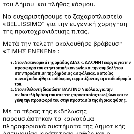
του Δήμου και πλήθος κόσμου.
Να ευχαριστήσουμε το ζαχαροπλαστείο
«BELLISSIMO” για την ευγενική χορήγηση
της πρωτοχρονιάτικης πίτας.
Μετά την τελετή ακολουθήσε βράβευση
«ΤΙΜΗΣ ΕΝΕΚΕΝ» :
Στον Αστυνομικό της ομάδας ΔΙΑΣ κ. ΔΑΦΝΗ Γεώργιο για την
προσφορά του στην τοπική κοινωνία και την συμβολή του
στην προάσπιση της δημόσιας ασφάλειας, ο οποίος
συνταξιοδοτήθηκε ευδόκιμος τερματίζοντας τη σταδιοδρομία
του.
Στον εθελοντή διασώστη ΒΑΛΤΙΝΟ Νικόλαο, για την
ανιδιοτελή δράση του υπερ της προστασίας των ζώων και εν
γένη την προσφορά του στην προστασία της άγριας φύσης.
Με το πέρας της εκδήλωσης
παρουσιάστηκαν τα καινοτόμα
πληροφοριακά συστήματα της Δημοτικής
Αστυνομίας Ιεράπετρας καθώς και ο