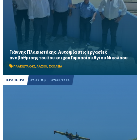
Γιάννης Πλακιωτάκης: Αυτοψία στις εργασίες
Οι παρεμβάσεις του προγράμματος «Μαριέττα Γιαννάκου»
αναβάθμισης του 2ου και 3ου Γυμνασίου Αγίου Νικολάου
αναμένεται να ολοκληρωθούν πριν από τη νέα σχολική χρονιά –
Προβλέπονται ανακαινίσεις αιθουσών, αύλειων και...
ΠΛΑΚΙΩΤΑΚΗΣ
,
ΛΑΣΙΘΙ
,
ΣΧΟΛΕΙΑ
ΙΕΡΑΠΕΤΡΑ
07:09 π.μ. - 07/08/2026