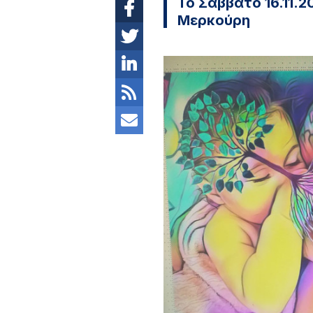
Το Σάββατο 16.11.2
Μερκούρη