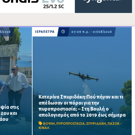
08/2026
ΙΕΡΑΠΕΤΡΑ
07:09 π.μ. - 07/08/2026
Κατερίνα Σπυριδάκη:Πού πήγαν και τι
απέδωσαν οι πόροι για την
ψία στις
πυροπροστασία; – Στη Βουλή ο
ατος
Το ΠΑΣΟΚ ζητά πλήρη απολογισμό των
 2ου και
απολογισμός από το 2019 έως σήμερα
ται να
χρηματοδοτήσεων από το 2019, στοιχεία
λάου
α σχολική
για τα προγράμματα «ΑΙΓΙΣ» και AntiNero,
ΒΟΥΛΗ
,
ΠΥΡΟΠΡΟΣΤΑΣΙΑ
,
ΣΠΥΡΙΔΑΚΗ
,
ΠΑΣΟΚ -
νίσεις
καθώς και απαντήσεις για προσωπικό,
ΚΙΝΑΛ
οχήματα, ε...