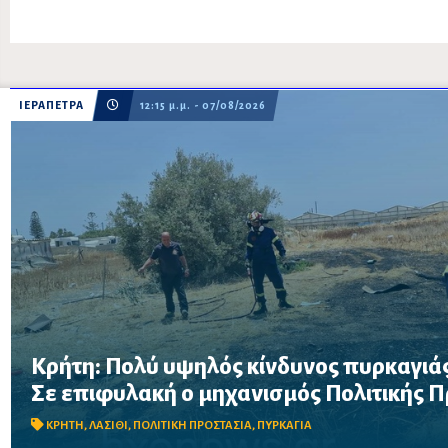
ΙΕΡΑΠΕΤΡΑ
12:15 μ.μ. - 07/08/2026
Κρήτη: Πολύ υψηλός κίνδυνος πυρκαγιάς
Σε επιφυλακή ο μηχανισμός Πολιτικής Προστασίας λόγω πολύ 
Σε επιφυλακή ο μηχανισμός Πολιτικής 
στην Κρήτη το Σάββατο 8 Αυγούστου – Απαγορεύονται η χρήση 
δασικές περιοχές, μεταξύ των οποίω...
ΚΡΗΤΗ
,
ΛΑΣΙΘΙ
,
ΠΟΛΙΤΙΚΗ ΠΡΟΣΤΑΣΙΑ
,
ΠΥΡΚΑΓΙΑ