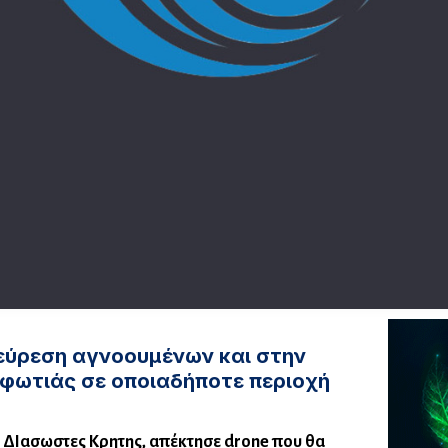
εύρεση αγνοουμένων και στην
φωτιάς σε οποιαδήποτε περιοχή
 ΔΙασωστες Κρητης, απέκτησε drone που θα