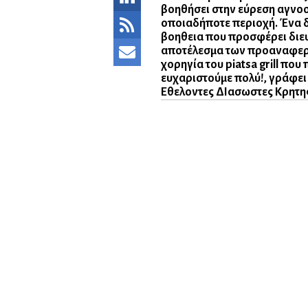
βοηθήσει στην εύρεση αγνο
οποιαδήποτε περιοχή. Ένα δ
βοηθεια που προσφέρει διευ
αποτέλεσμα των προαναφερθ
χορηγία του piatsa grill πο
ευχαριστούμε πολύ!, γράφει
Εθελοντες ΔΙασωστες Κρητη