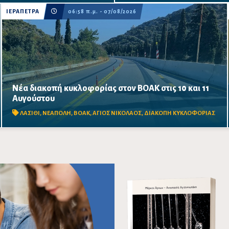
ΙΕΡΑΠΕΤΡΑ
06:58 π.μ. - 07/08/2026
Νέα διακοπή κυκλοφορίας στον ΒΟΑΚ στις 10 και 11
Κλειστό από τις 09:00 έως τις 17:00 το τμήμα Αγίου
Αυγούστου
Νικολάου–Νεάπολης, στο ύψος της γέφυρας Ξηροποτάμου,
λόγω απομάκρυνσης επισφαλών βραχωδών όγκων.
ΛΑΣΙΘΙ
,
ΝΕΑΠΟΛΗ
,
ΒΟΑΚ
,
ΑΓΙΟΣ ΝΙΚΟΛΑΟΣ
,
ΔΙΑΚΟΠΗ ΚΥΚΛΟΦΟΡΙΑΣ