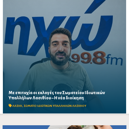
Με επιτυχία οι εκλογές του Σωματείου Ιδιωτικών
Μαζική συμμετοχή εργαζομένων στις εκλογικές διαδικασίες σε
Υπαλλήλων Λασιθίου – Η νέα διοίκηση
Άγιο Νικόλαο, Σητεία και Ιεράπετρα – Στο επίκεντρο οι
διεκδικήσεις για εργασιακά δικαιώματα, αυξήσεις...
ΛΑΣΙΘΙ
,
ΣΩΜΑΤΙΟ ΙΔΙΩΤΙΚΩΝ ΥΠΑΛΛΗΛΩΝ ΛΑΣΙΘΙΟΥ