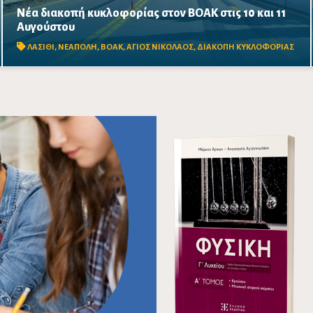
Νέα διακοπή κυκλοφορίας στον ΒΟΑΚ στις 10 και 11
Κλειστό από τις 09:00 έως τις 17:00 το τμήμα Αγίου
Αυγούστου
Νικολάου–Νεάπολης, στο ύψος της γέφυρας Ξηροποτάμου,
λόγω απομάκρυνσης επισφαλών βραχωδών όγκων.
ΛΑΣΙΘΙ
,
ΝΕΑΠΟΛΗ
,
ΒΟΑΚ
,
ΑΓΙΟΣ ΝΙΚΟΛΑΟΣ
,
ΔΙΑΚΟΠΗ ΚΥΚΛΟΦΟΡΙΑΣ