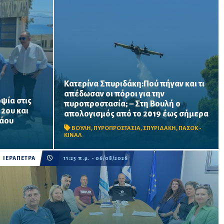
Κατερίνα Σπυριδάκη:Πού πήγαν και τι
απέδωσαν οι πόροι για την
ψία στις
πυροπροστασία; – Στη Βουλή ο
ατος
Το ΠΑΣΟΚ ζητά πλήρη απολογισμό των
 2ου και
απολογισμός από το 2019 έως σήμερα
ται να
χρηματοδοτήσεων από το 2019, στοιχεία
λάου
α σχολική
για τα προγράμματα «ΑΙΓΙΣ» και AntiNero,
ΒΟΥΛΗ
,
ΠΥΡΟΠΡΟΣΤΑΣΙΑ
,
ΣΠΥΡΙΔΑΚΗ
,
ΠΑΣΟΚ -
νίσεις
καθώς και απαντήσεις για προσωπικό,
ΚΙΝΑΛ
οχήματα, ε...
ΙΕΡΑΠΕΤΡΑ
11:25 π.μ. - 06/08/2026