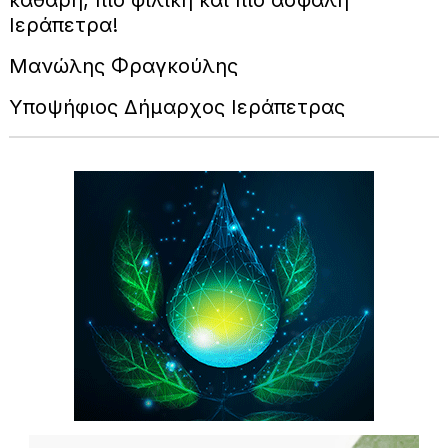
καθαρή, πιο φιλική και πιο ασφαλή
Ιεράπετρα!
Μανώλης Φραγκούλης
Υποψήφιος Δήμαρχος Ιεράπετρας