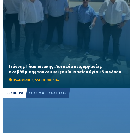
Γιάννης Πλακιωτάκης: Αυτοψία στις εργασίες
Οι παρεμβάσεις του προγράμματος «Μαριέττα Γιαννάκου»
αναβάθμισης του 2ου και 3ου Γυμνασίου Αγίου Νικολάου
αναμένεται να ολοκληρωθούν πριν από τη νέα σχολική χρονιά –
Προβλέπονται ανακαινίσεις αιθουσών, αύλειων και...
ΠΛΑΚΙΩΤΑΚΗΣ
,
ΛΑΣΙΘΙ
,
ΣΧΟΛΕΙΑ
ΙΕΡΑΠΕΤΡΑ
07:09 π.μ. - 07/08/2026