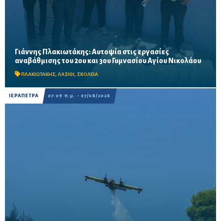
Γιάννης Πλακιωτάκης: Αυτοψία στις εργασίες
Οι παρεμβάσεις του προγράμματος «Μαριέττα Γιαννάκου»
αναβάθμισης του 2ου και 3ου Γυμνασίου Αγίου Νικολάου
αναμένεται να ολοκληρωθούν πριν από τη νέα σχολική χρονιά –
Προβλέπονται ανακαινίσεις αιθουσών, αύλειων και...
ΠΛΑΚΙΩΤΑΚΗΣ
,
ΛΑΣΙΘΙ
,
ΣΧΟΛΕΙΑ
ΙΕΡΑΠΕΤΡΑ
07:09 π.μ. - 07/08/2026