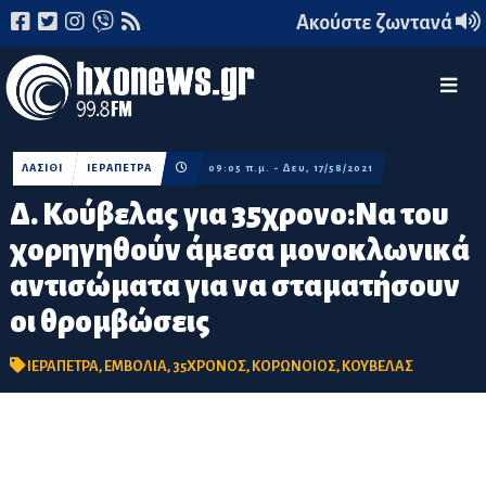
Ακούστε ζωντανά
ΛΑΣΙΘΙ
ΙΕΡΑΠΕΤΡΑ
09:05 π.μ. - Δευ, 17/58/2021
Δ. Κούβελας για 35χρονο:Να του
χορηγηθούν άμεσα μονοκλωνικά
αντισώματα για να σταματήσουν
οι θρομβώσεις
ΙΕΡΑΠΕΤΡΑ
,
ΕΜΒΟΛΙΑ
,
35ΧΡΟΝΟΣ
,
ΚΟΡΩΝΟΙΟΣ
,
ΚΟΥΒΕΛΑΣ