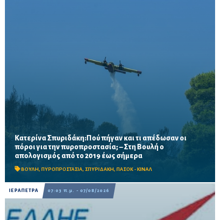
Κατερίνα Σπυριδάκη:Πού πήγαν και τι απέδωσαν οι
πόροι για την πυροπροστασία; – Στη Βουλή ο
Το ΠΑΣΟΚ ζητά πλήρη απολογισμό των χρηματοδοτήσεων από
απολογισμός από το 2019 έως σήμερα
το 2019, στοιχεία για τα προγράμματα «ΑΙΓΙΣ» και AntiNero,
καθώς και απαντήσεις για προσωπικό, οχήματα, ε...
ΒΟΥΛΗ
,
ΠΥΡΟΠΡΟΣΤΑΣΙΑ
,
ΣΠΥΡΙΔΑΚΗ
,
ΠΑΣΟΚ - ΚΙΝΑΛ
ΙΕΡΑΠΕΤΡΑ
07:03 π.μ. - 07/08/2026