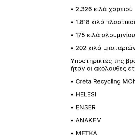
• 2.326 κιλά χαρτιού
• 1.818 κιλά πλαστικο
• 175 κιλά αλουμινίου
• 202 κιλά μπαταριώ
Υποστηρικτές της βρ
ήταν οι ακόλουθες ετ
• Creta Recycling MO
• HELESI
• ENSER
• ΑΝΑΚΕΜ
• METKA