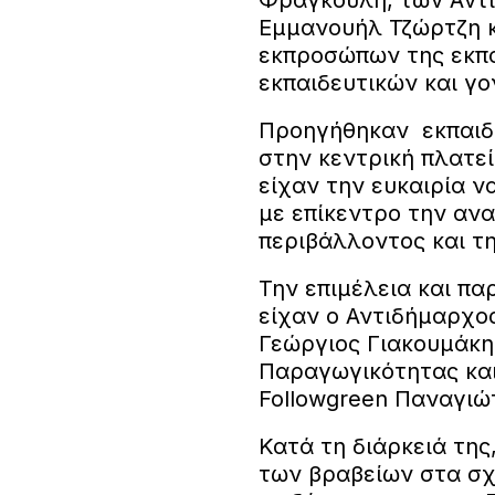
Φραγκούλη, των Αντ
Εμμανουήλ Τζώρτζη κ
εκπροσώπων της εκπα
εκπαιδευτικών και γο
Προηγήθηκαν εκπαιδε
στην κεντρική πλατεί
είχαν την ευκαιρία 
με επίκεντρο την αν
περιβάλλοντος και τ
Την επιμέλεια και π
είχαν ο Αντιδήμαρχο
Γεώργιος Γιακουμάκη
Παραγωγικότητας κα
Followgreen Παναγιώ
Κατά τη διάρκειά τη
των βραβείων στα σχο