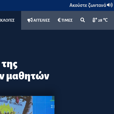
Ακούστε ζωντανά
ΕΚΛΟΓΕΣ
ΑΓΓΕΛΙΕΣ
ΤΙΜΕΣ
28 ℃
 της
ων μαθητών