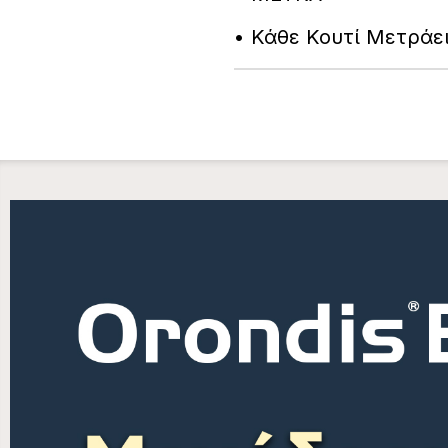
• Κάθε Κουτί Μετράε