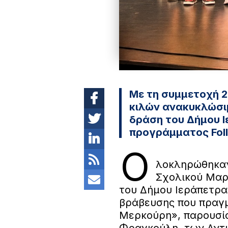
Με τη συμμετοχή 2
κιλών ανακυκλώσι
δράση του Δήμου Ι
προγράμματος Fol
Ο
λοκληρώθηκαν 
Σχολικού Μαρ
του Δήμου Ιεράπετρ
βράβευσης που πραγ
Μερκούρη», παρουσί