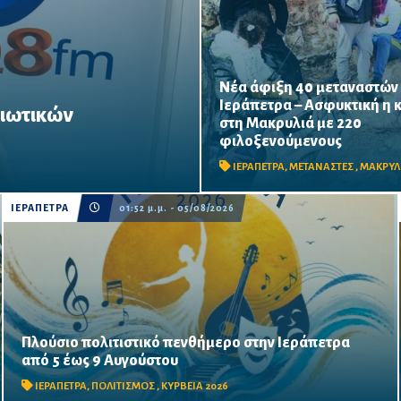
Νέα άφιξη 40 μεταναστών
Ιεράπετρα – Ασφυκτική η 
διωτικών
στη Μακρυλιά με 220
Δύο νέες αφίξεις σε λιγότερο 
Άγιο Νικόλαο, Σητεία και
αυξάνουν την πίεση στο παλιό
φιλοξενούμενους
ώματα, αυξήσεις μισθών και
Σχολείο, ενώ ακόμη 40 άτομα
ΙΕΡΑΠΕΤΡΑ
,
ΜΕΤΑΝΑΣΤΕΣ
,
ΜΑΚΡΥΛ
νότια-νοτιοανατολικά της Ιερά
ΙΕΡΑΠΕΤΡΑ
01:52 μ.μ. - 05/08/2026
Πλούσιο πολιτιστικό πενθήμερο στην Ιεράπετρα
Θέατρο, συναυλίες, παιδικές παραστάσεις, κρητικά γλέντια
από 5 έως 9 Αυγούστου
και δημιουργικές δράσεις στην πόλη και τις κοινότητες, στο
πλαίσιο των «Κυρβείων 2026».
ΙΕΡΑΠΕΤΡΑ
,
ΠΟΛΙΤΙΣΜΟΣ
,
ΚΥΡΒΕΙΑ 2026